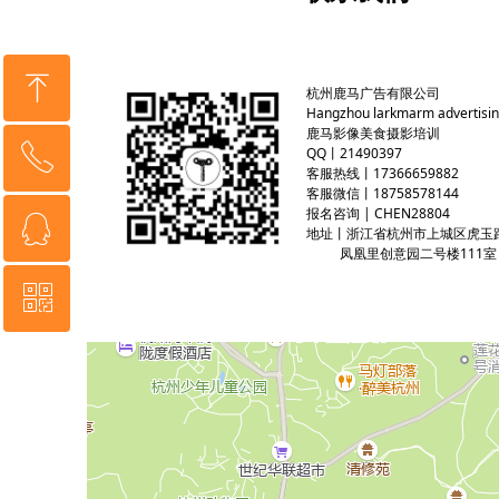
ꁸ
杭州鹿马广告有限公司
Hangzhou larkmarm advertising
鹿马影像美食摄影培训
ꂅ
QQ丨21490397
回到顶部
客服热线丨17366659882
客服微信丨18758578144
报名咨询 | CHEN28804
ꁗ
18758578144
地址丨浙江省杭州市上城区虎玉路
凤凰里创意园二号楼111室
ꀥ
QQ客服
微信二维码