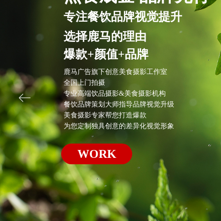
点食成金 品牌先行
专注餐饮品牌视觉提升
鹿马广告旗下创意美食摄影工作室
全国上门拍摄
专业高端饮品摄影&美食摄影机构
餐饮品牌策划大师指导品牌视觉升级
美食摄影专家帮您打造爆款
ꂃ
为您定制独具创意的差异化视觉形象
WORK