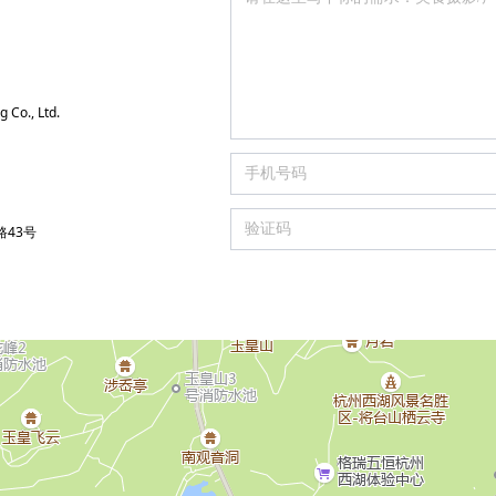
 Co., Ltd.
43号